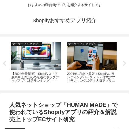
おすすめのShppifyアプリを紹介するサイトです
Shopifyおすすめアプリ紹介
マーケティングアプリ
マーケティングアプリ
マ
るド
【2024年最新版】 Shopifyストア
2024年1月急上昇版：Shopifyのラ
20
ン
成果向上のための最適なポップア
ンディングページ（LP）作成アプ
AM
ップアプリ16選ランキング
リランキング10選！人気アプリの
を向
価格や評判を徹底比較
ン
人気ネットショップ「HUMAN MADE」で
使われているShopifyアプリの紹介＆解説
売上トップECサイト研究