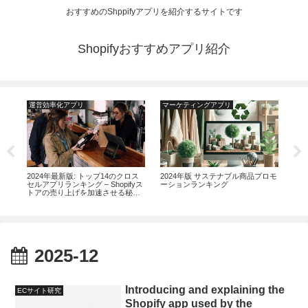
おすすめのShppifyアプリを紹介するサイトです
Shopifyおすすめアプリ紹介
運営効率化アプリ
マーケティングアプリ
マ
fyの
2024年最新版: トップ14のクロス
2024年版 サステナブル商品プロモ
【2
較
セルアプリランキング – Shopifyス
ーションランキング
成
底解
トアの売り上げを加速させる秘
ップ
訣！
2025-12
Introducing and explaining the
ECサイト研究
Shopify app used by the