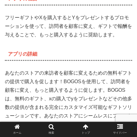
フリーギフトやXを購入するとYをプレゼントするプロモ
ーションを使って、訪問者を顧客に変え、ギフトで報酬を
与えることで、もっと購入するように奨励します。
アプリの詳細
あなたのストアの来訪者を顧客に変えるための無料ギフト
の提供で購入を促します！BOGOSを使用して、訪問者を
顧客に変え、もっと購入するように促します。BOGOS
は、無料のギフト、xの購入でyをプレゼン卜などその他多
数の提供が含まれる完全にカスタマイズ可能なギフトソリ
ューションです。あなたのストアにシームレスにフィット
するオファーを作るための多数のカスタマイズ可能な機能
があります。何か困ったなら、私たちのライブチャットサ
ホーム
検索
トップ
サイドバー