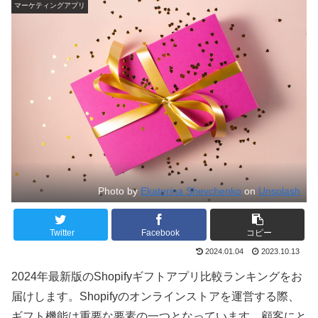
マーケティングアプリ
Photo by
Ekaterina Shevchenko
on
Unsplash
Twitter
Facebook
コピー
2024.01.04
2023.10.13
2024年最新版のShopifyギフトアプリ比較ランキングをお
届けします。Shopifyのオンラインストアを運営する際、
ギフト機能は重要な要素の一つとなっています。顧客にと