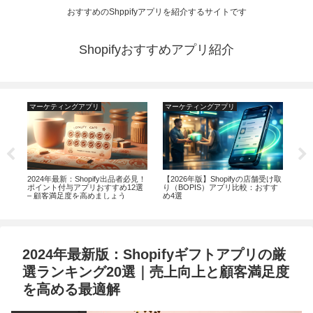
おすすめのShppifyアプリを紹介するサイトです
Shopifyおすすめアプリ紹介
マーケティングアプリ
マーケティングアプリ
マ
ラ
2024年最新：Shopify出品者必見！
【2026年版】Shopifyの店舗受け取
20
ポイント付与アプリおすすめ12選
り（BOPIS）アプリ比較：おすす
上さ
– 顧客満足度を高めましょう
め4選
プ
2024年最新版：Shopifyギフトアプリの厳
選ランキング20選｜売上向上と顧客満足度
を高める最適解