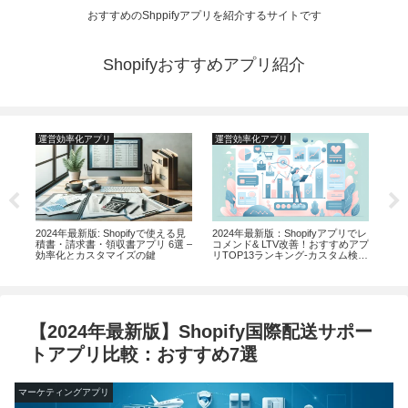
おすすめのShppifyアプリを紹介するサイトです
Shopifyおすすめアプリ紹介
運営効率化アプリ
運営効率化アプリ
マ
後払
2024年最新版: Shopifyで使える見
2024年最新版：Shopifyアプリでレ
20
た
積書・請求書・領収書アプリ 6選 –
コメンド& LTV改善！おすすめアプ
li
14
効率化とカスタマイズの鍵
リTOP13ランキング-カスタム検索
とおすすめ機能の強化
【2024年最新版】Shopify国際配送サポー
トアプリ比較：おすすめ7選
マーケティングアプリ