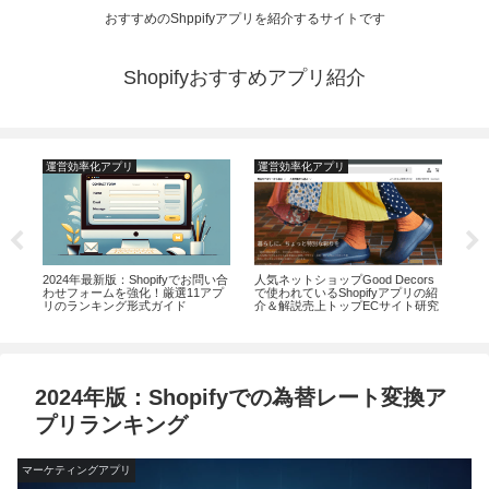
おすすめのShppifyアプリを紹介するサイトです
Shopifyおすすめアプリ紹介
運営効率化アプリ
運営効率化アプリ
運
ント
2024年最新版：Shopifyでお問い合
人気ネットショップGood Decors
​​
わせフォームを強化！厳選11アプ
で使われているShopifyアプリの紹
TO
リのランキング形式ガイド
介＆解説売上トップECサイト研究
活
2024年版：Shopifyでの為替レート変換ア
プリランキング
マーケティングアプリ