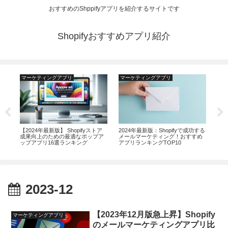
おすすめのShppifyアプリを紹介するサイトです
Shopifyおすすめアプリ紹介
マーケティングアプリ
マーケティングアプリ
マ
すめ
【2024年最新版】 Shopifyストア
2024年最新版：Shopifyで成功する
20
選ラ
成果向上のための最適なポップア
メールマーケティング！おすすめ
べ
ップアプリ16選ランキング
アプリランキングTOP10
ン
2023-12
【2023年12月版急上昇】Shopify
マーケティングアプリ
のメールマーケティングアプリ比