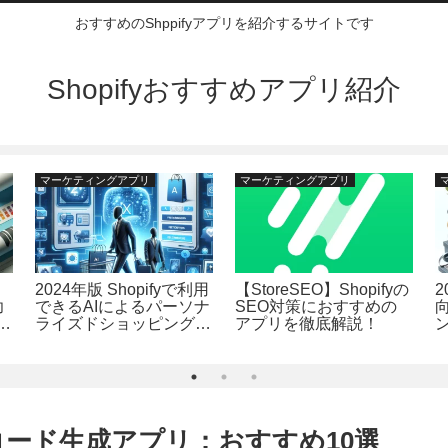
おすすめのShppifyアプリを紹介するサイトです
Shopifyおすすめアプリ紹介
マーケティングアプリ
マーケティングアプリ
2024年版 Shopifyで利用
【StoreSEO】Shopifyの
2
功
できるAIによるパーソナ
SEO対策におすすめの
ア
ライズドショッピングア
アプリを徹底解説！
プリランキング
 QRコード生成アプリ：おすすめ10選