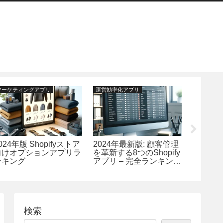
マーケティングアプリ
運営効率化アプリ
マーケティ
024年版 Shopifyストア
2024年最新版: 顧客管理
2024年
向けオプションアプリラ
を革新する8つのShopify
目され
ンキング
アプリ – 完全ランキング
ングア
解説
検索