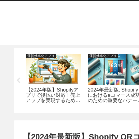
運営効率化アプリ
運営効率化アプリ
ップ
【2024年版】Shopifyア
2024年最新版: Shopify
sで使われて
プリで後払い対応！売上
におけるeコマース成
アプリの紹
アップを実現するための
のための重要なバナー
ップEC
おすすめアプリランキン
プリランキング
グ14選
【2024年最新版】Shopify