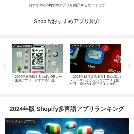
おすすめのShppifyアプリを紹介するサイトです
Shopifyおすすめアプリ紹介
Uncategorized
マーケティングアプリ
マ
アプ
【2024年最新版】Shopify QRコー
【2023年12月版急上昇】Shopifyの
【2
する
ド生成アプリ：おすすめ10選
メールマーケティングアプリ比較
成
10選！価格から活用法まで徹底解
ップ
説
2024年版 Shopify多言語アプリランキング
マーケティングアプリ