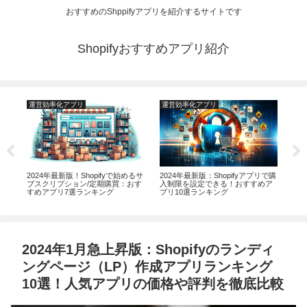
おすすめのShppifyアプリを紹介するサイトです
Shopifyおすすめアプリ紹介
運営効率化アプリ
運営効率化アプリ
運
rs
2024年最新版！Shopifyで始めるサ
2024年最新版：Shopifyアプリで購
【2
の紹
ブスクリプション/定期購買：おす
入制限を設定できる！おすすめア
理
研究
すめアプリ7選ランキング
プリ10選ランキング
式で
較
2024年1月急上昇版：Shopifyのランディ
ングページ（LP）作成アプリランキング
10選！人気アプリの価格や評判を徹底比較