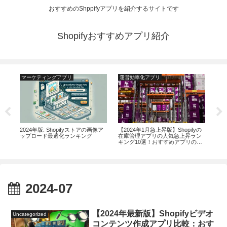
おすすめのShppifyアプリを紹介するサイトです
Shopifyおすすめアプリ紹介
マーケティングアプリ
運営効率化アプリ
運
いた
2024年版: Shopifyストアの画像ア
【2024年1月急上昇版】Shopifyの
20
ラン
ップロード最適化ランキング
在庫管理アプリの人気急上昇ラン
セル
キング10選！おすすめアプリの機
ト
能から評判まで徹底解説
訣
2024-07
【2024年最新版】Shopifyビデオ
Uncategorized
コンテンツ作成アプリ比較：おす