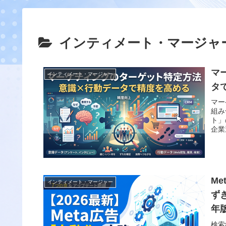
インティメート・マージャ
マ
インティメート・マージャー
タ
マー
組み
ト」
企業
M
インティメート・マージャー
ず
年
検索