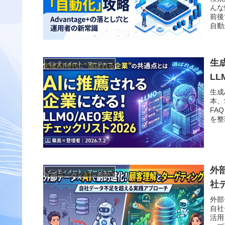
んな
前後
自動
た、
ント
す。
生
インティメート・マージャー
LL
生成
本、
FA
を整
外
インティメート・マージャー
社
外部
自社
活用