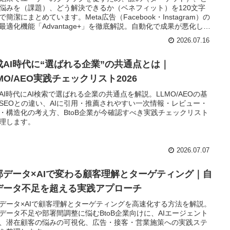
悩みを（課題）、どう解決できるか（ベネフィット）を120文字
で簡潔にまとめています。Meta広告（Facebook・Instagram）の
最適化機能「Advantage+」を徹底解説。自動化で成果が悪化し
学習期間が終わらない等、運用担当者がつまずきやすい7つのポイ
2026.07.16
とその対処法、2026年最新のアップデート情報を網羅していま
成AI時代に“選ばれる企業”の共通点とは｜
MO/AEO実践チェックリスト2026
AI時代にAI検索で選ばれる企業の共通点を解説。LLMO/AEOの基
SEOとの違い、AIに引用・推薦されやすい一次情報・レビュー・
Q・構造化の考え方、BtoB企業が今確認すべき実践チェックリスト
理します。
2026.07.07
部データ×AIで変わる顧客理解とターゲティング｜自
データ不足を超える実践アプローチ
データ×AIで顧客理解とターゲティングを高速化する方法を解説。
データ不足や部署間調整に悩むBtoB企業向けに、AIエージェント
、潜在顧客の悩みの可視化、広告・接客・営業施策への実践ステ