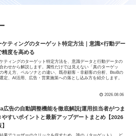
ー
ーケティングのターゲット特定方法｜意識×行動デー
で精度を高める
ケティングのターゲット特定方法を、意識データと行動データの
合わせから解説します。属性だけでは見えない「真のターゲッ
の考え方、ペルソナとの違い、既存顧客・非顧客の分析、BtoBの
選定、AI活用、広告・営業施策への落とし込み方を紹介します。
2026.08.06
eta広告の自動調整機能を徹底解説|運用担当者がつま
きやすいポイントと最新アップデートまとめ【2026
版】
結果でユーザーのクリックを促すため、誰の（ターゲット）、ど