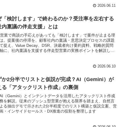
2026.06.11
ぜ「検討します」で終わるのか？受注率を左右する
社内稟議の伴走支援」とは
oB営業で商談の手応えがあっても「検討します」で案件が止まる理
は。提案後の停滞を、顧客社内の稟議・意思決定プロセスの課題
て捉え、Value Decay、DSR、決裁者向け要約資料、戦略的質問
軸に、社内稟議を支援する伴走型営業の実務ポイントを解説しま
2026.06.10
ずか2分半でリストと仮説が完成？AI（Gemini）が
える「アタックリスト作成」の裏側
AI（Gemini）とインテントデータを活用したアタックリスト作成
務を解説。従来のプッシュ型営業が抱える限界を踏まえ、自然言
よる抽出デモで示された2分半程度でのリスト構築と仮説立案、営
画・インサイドセールス・DX推進の役割を整理します