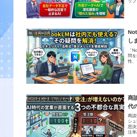
ップ
N
AI・生成AI活用
し
「N
問を
性、
商
インティメート・マージャー
代
商談
シュ
思決
注率