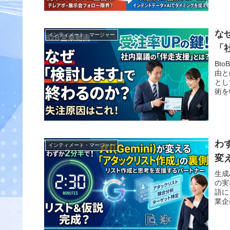
な
インティメート・マージャー
「
Bt
由と
とし
術を
す。
わ
インティメート・マージャー
変
生成
の実
語に
業企