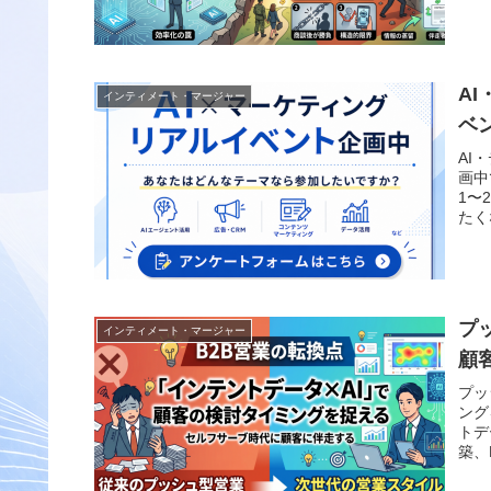
A
インティメート・マージャー
ベ
AI
画中
1〜
たく
プ
インティメート・マージャー
顧
プッ
ング
トデ
築、