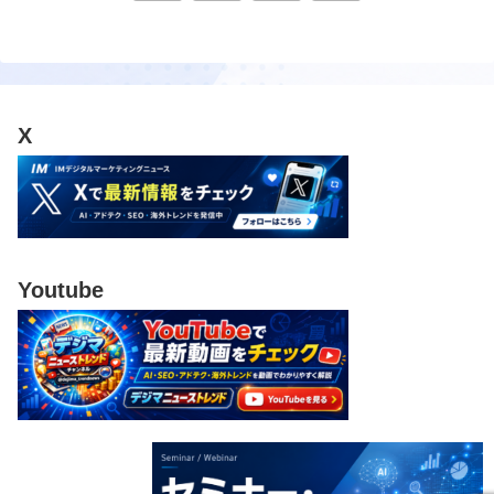
へ
X
Youtube