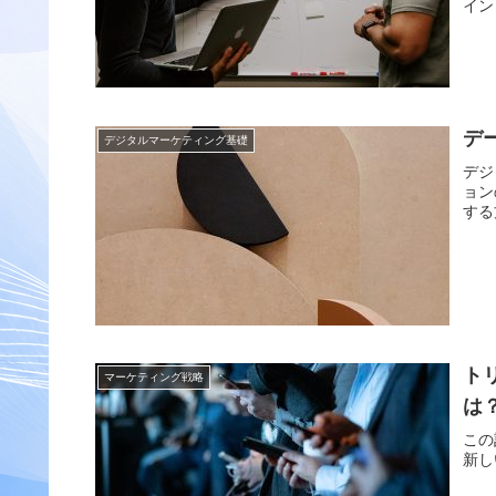
イン
デ
デジタルマーケティング基礎
デジ
ョン
する
ト
マーケティング戦略
は
この
新し