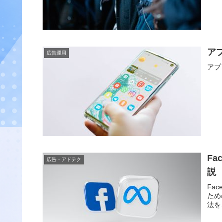
ア
広告運用
アプ
F
広告・アドテク
説
Fa
ため
法を