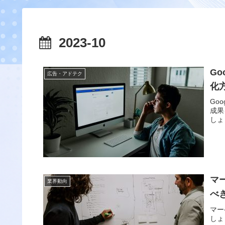
2023-10
G
広告・アドテク
化
Go
成果
しょ
マ
業界動向
べ
マー
しょ