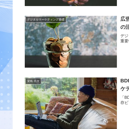
広
デジタルマーケティング基礎
の
デジ
重要
B
簗島 亮次
ケ
「B
存ビ