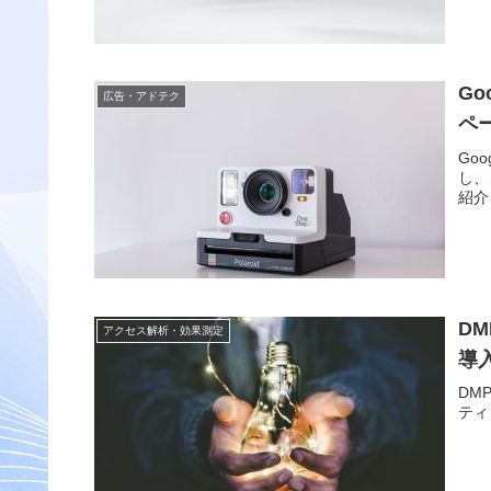
G
広告・アドテク
ペ
Go
し、
紹介
DM
アクセス解析・効果測定
導
DM
ティ