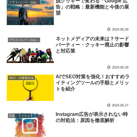
脱クッキーで変わる「Google 広
プライバシー・Cookie規制
告」の戦略：最新機能と今後の展
望
2024.06.28
ネットメディアの未来は？サード
プライバシー・Cookie規制
パーティー・クッキー廃止の影響
と対応策
2024.06.28
AIでSEO対策を強化！おすすめラ
SEO・AI検索対策
イティングツールの手順とメリッ
トを紹介
2024.06.27
Instagram広告が表示されない時
広告・アドテク
の対処法：原因を徹底解析