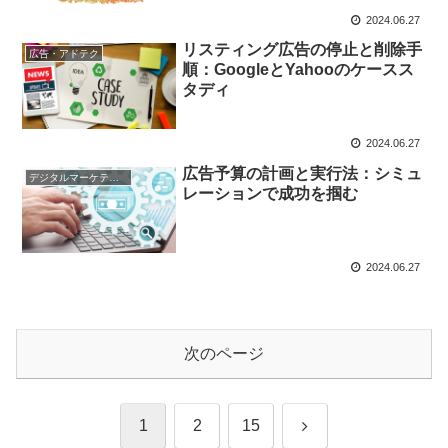
2024.06.27
リスティング広告の停止と削除手
広告・アドテク
順：GoogleとYahooのケースス
タディ
2024.06.27
広告予算の計画と実行法：シミュ
デジタルマーケティング基礎
レーションで成功を掴む
2024.06.27
次のページ
次
1
2
15