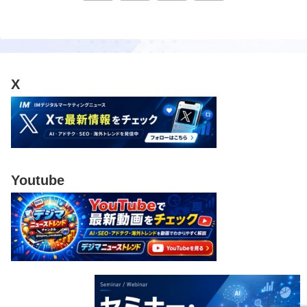
へ
X
Youtube