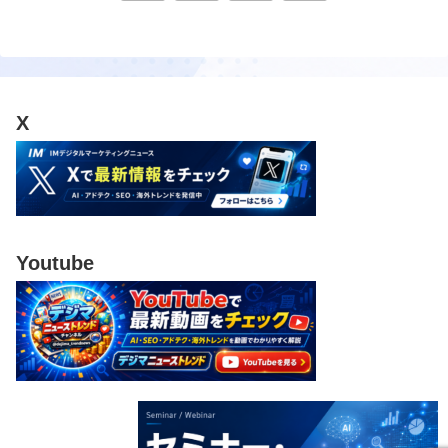
へ
X
Youtube