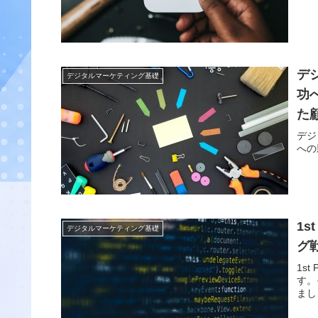
デ
デジタルマーケティング基礎
功
た
デジ
への
1s
デジタルマーケティング基礎
グ
1st
す。
まし