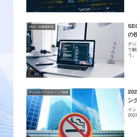
S
SEO・AI検索対策
の
デジ
て解
う。
2
デジタルマーケティング基礎
ン
イン
20