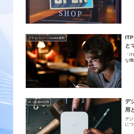
I
プライバシー・Cookie規制
と
「I
な機
デ
AI・生成AI活用
用
デジ
につ