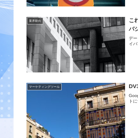
こ
業界動向
バ
デー
イバ
D
マーケティングツール
Go
トに