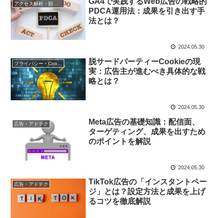
GA4で実践するWeb広告の戦略的
アクセス解析・効果測定
PDCA運用法：成果を引き出す手
法とは？
2024.05.30
脱サードパーティーCookieの現
プライバシー・Cookie規制
実：広告主が進むべき具体的な戦
略とは？
2024.05.30
Meta広告の基礎知識：配信面、
広告・アドテク
ターゲティング、成果を出すため
のポイントを解説
2024.05.30
TikTok広告の「インスタントペー
広告・アドテク
ジ」とは？設定方法と成果を上げ
るコツを徹底解説