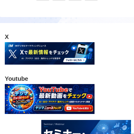
へ
X
Youtube