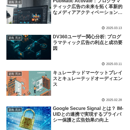
PubMatic Activate：プログラマ
簗島 亮次
ティック広告の未来を拓く革新的
なメディアアクティベーションプ
ラットフォーム
2025.03.13
DV360ユーザー関心分析: プログ
簗島 亮次
ラマティック広告の利点と成功要
因
2025.03.11
キュレーテッドマーケットプレイ
簗島 亮次
スとキュレーテッドオーディエン
ス
2025.02.28
Google Secure Signal とは？ IM-
簗島 亮次
UIDとの連携で実現するプライバ
シー保護と広告効果の向上