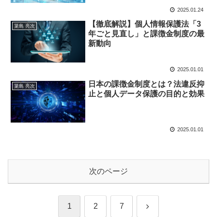
2025.01.24
【徹底解説】個人情報保護法「3
簗島 亮次
年ごと見直し」と課徴金制度の最
新動向
2025.01.01
日本の課徴金制度とは？法違反抑
簗島 亮次
止と個人データ保護の目的と効果
2025.01.01
次のページ
次
1
2
7