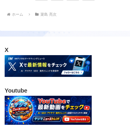
へ
ホーム
簗島 亮次
X
Youtube