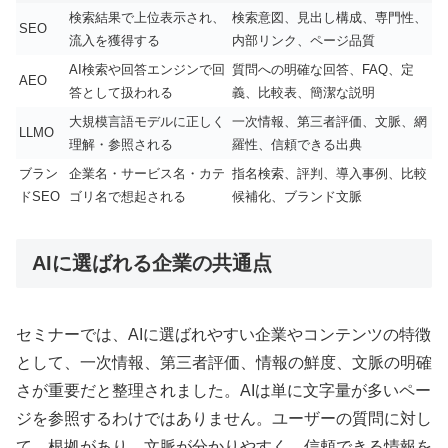
検索結果で上位表示され、
検索意図、見出し構成、専門性、
SEO
流入を獲得する
内部リンク、ページ品質
AI検索や回答エンジンで回
質問への明確な回答、FAQ、定
AEO
答として扱われる
義、比較表、簡潔な説明
大規模言語モデルに正しく
一次情報、第三者評価、文脈、網
LLMO
理解・参照される
羅性、信頼できる出典
ブラン
企業名・サービス名・カテ
指名検索、評判、導入事例、比較
ドSEO
ゴリ名で想起される
候補化、ブランド文脈
AIに選ばれる企業の共通点
セミナーでは、AIに選ばれやすい企業やコンテンツの特徴
として、一次情報、第三者評価、情報の鮮度、文脈の明確
さが重要だと整理されました。AIは単に文字量が多いペー
ジを参照するわけではありません。ユーザーの質問に対し
て、根拠があり、文脈が分かりやすく、信頼できる情報を