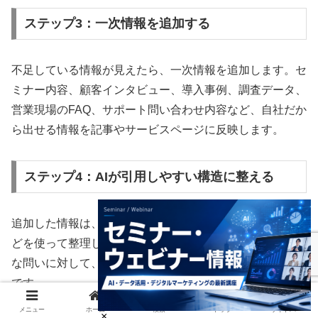
ステップ3：一次情報を追加する
不足している情報が見えたら、一次情報を追加します。セ
ミナー内容、顧客インタビュー、導入事例、調査データ、
営業現場のFAQ、サポート問い合わせ内容など、自社だか
ら出せる情報を記事やサービスページに反映します。
ステップ4：AIが引用しやすい構造に整える
追加した情報は、見出し、表、FAQ、箇条書き、比較軸な
どを使って整理します。特に、ユーザーがAIに質問しそう
な問いに対して、明確に回答する形にしておくことが重要
です。
メニュー
ホーム
検索
トップ
サイドバー