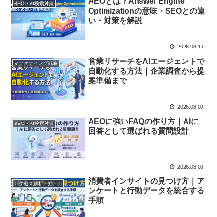
AEOとは？Answer Engine
SEO・AI検索対策
Optimizationの意味・SEOとの違
い・対策を解説
2026.08.10
営業リサーチをAIエージェントで
マーケティング戦略
自動化する方法｜企業調査から提
案準備まで
2026.08.09
AEOに強いFAQの作り方｜AIに
SEO・AI検索対策
回答として選ばれる質問設計
2026.08.09
消費者インサイトの見つけ方｜ア
アクセス解析・効果測定
ンケートと行動データを統合する
手順