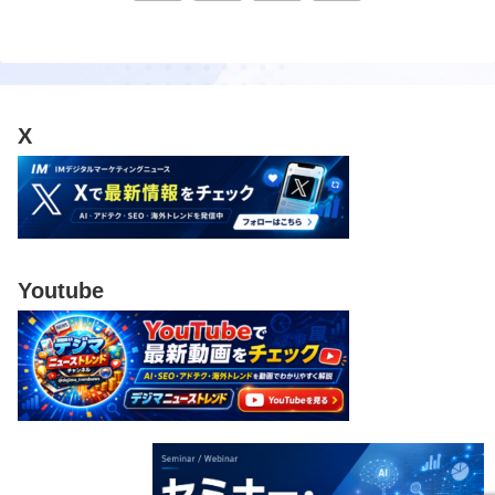
へ
X
Youtube