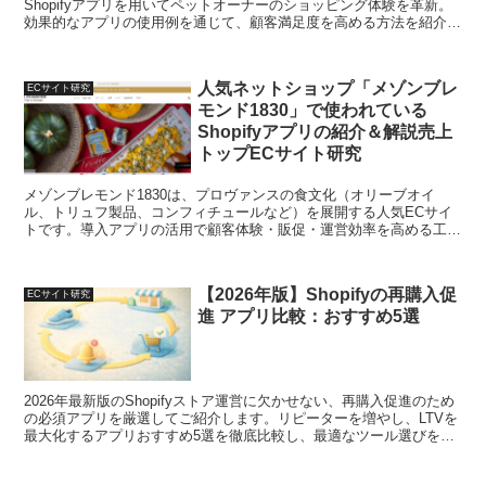
Shopifyアプリを用いてペットオーナーのショッピング体験を革新。
効果的なアプリの使用例を通じて、顧客満足度を高める方法を紹介。
詳細はこちら：http://vetzpetz.jp/
人気ネットショップ「メゾンブレ
ECサイト研究
モンド1830」で使われている
Shopifyアプリの紹介＆解説売上
トップECサイト研究
メゾンブレモンド1830は、プロヴァンスの食文化（オリーブオイ
ル、トリュフ製品、コンフィチュールなど）を展開する人気ECサイ
トです。導入アプリの活用で顧客体験・販促・運営効率を高める工夫
をわかりやすく解説します。
【2026年版】Shopifyの再購入促
ECサイト研究
進 アプリ比較：おすすめ5選
2026年最新版のShopifyストア運営に欠かせない、再購入促進のため
の必須アプリを厳選してご紹介します。リピーターを増やし、LTVを
最大化するアプリおすすめ5選を徹底比較し、最適なツール選びをサ
ポートいたします。