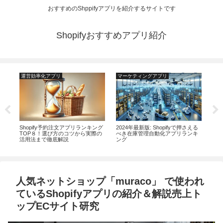
おすすめのShppifyアプリを紹介するサイトです
Shopifyおすすめアプリ紹介
運営効率化アプリ
マーケティングアプリ
運
AIに
​​Shopify予約注文アプリランキング
2024年最新版: Shopifyで押さえる
【2
ン
TOP８！選び方のコツから実際の
べき在庫管理自動化アプリランキ
務効
活用法まで徹底解説
ング
リ2
人気ネットショップ「muraco」 で使われ
ているShopifyアプリの紹介＆解説売上ト
ップECサイト研究