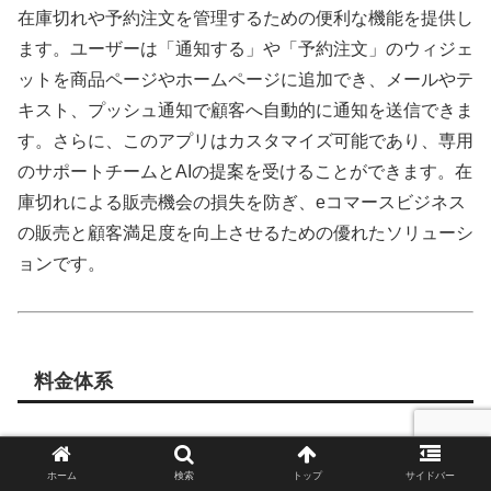
在庫切れや予約注文を管理するための便利な機能を提供し
ます。ユーザーは「通知する」や「予約注文」のウィジェ
ットを商品ページやホームページに追加でき、メールやテ
キスト、プッシュ通知で顧客へ自動的に通知を送信できま
す。さらに、このアプリはカスタマイズ可能であり、専用
のサポートチームとAIの提案を受けることができます。在
庫切れによる販売機会の損失を防ぎ、eコマースビジネス
の販売と顧客満足度を向上させるための優れたソリューシ
ョンです。
料金体系
価格:
無料プランあり。7日間の無料体験。追加料金が適
ホーム
検索
トップ
サイドバー
用される場合があります。