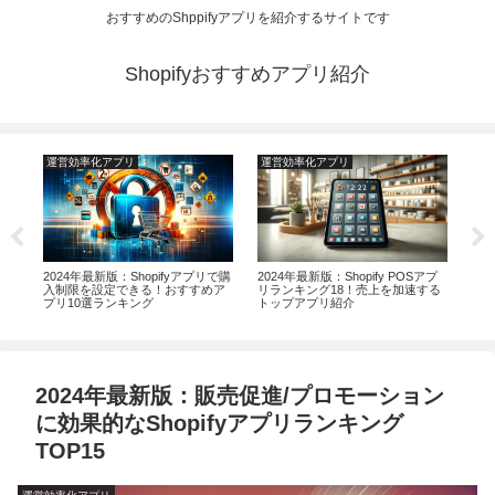
おすすめのShppifyアプリを紹介するサイトです
Shopifyおすすめアプリ紹介
運営効率化アプリ
運営効率化アプリ
運
ント
2024年最新版：Shopifyアプリで購
2024年最新版：Shopify POSアプ
20
入制限を設定できる！おすすめア
リランキング18！売上を加速する
応の
プリ10選ランキング
トップアプリ紹介
ー
2024年最新版：販売促進/プロモーション
に効果的なShopifyアプリランキング
TOP15