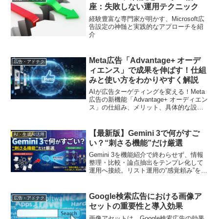
座：失敗しない運用テクニック
経験豊富な専門家が明かす、Microsoft広
告設定の神髄と実践的なアプローチを紹
介
Meta広告「Advantage+ オーデ
広告・アドテク
ィエンス」で成果を伸ばす！仕組
みと使い方をわかりやすく解説
AIが広告ターゲティングを変える！Meta
広告の新機能「Advantage+ オーディエン
ス」の仕組み、メリット、具体的な設定
方法から応用テクニックまでをプロが徹
底解説。広告の成果を最大化したいマー
ケティング担当者は必見です
【最新版】Gemini 3で何がすご
AI・生成AI活用
い？“刺さる機能”だけ厳選
Gemini 3を機能紹介で終わらせず、情報
整理・比較・論点抽出をテンプレ化して
運用へ接続。リスト運用の“感覚頼み”を減
らし、MA分岐・営業SLA・スコアの説明
を揃える使い所を解説
Google検索広告における画像ア
広告・アドテク
セットの重要性と導入効果
画像アセットは、Google検索広告の効果