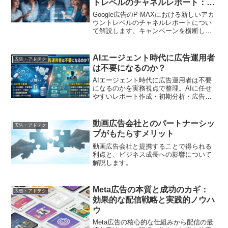
トレベルのチャネルレポート：統
合されたインサイトがもたらす戦
Google広告のP-MAXにおける新しいアカ
略的価値
ウントレベルのチャネルレポートについ
て解説します。キャンペーンを横断した
統合ビューでパフォーマンスを比較し、
データに基づいた戦略でROIを最大化す
る方法を学びましょう
AIエージェント時代に広告運用者
広告・アドテク
は不要になるのか？
AIエージェント時代に広告運用者は不要
になるのかを実務視点で整理。AIに任せ
やすいレポート作成・初期分析・広告文
案と、人が担う目的設計・KPI設定・評価
判断・社内調整の違い、LP・FAQ・営業
情報をつなぐ運用設計を解説します
動画広告会社とのパートナーシッ
広告・アドテク
プがもたらすメリット
動画広告会社と提携することで得られる
利点と、ビジネス成長への影響について
解説します。
Meta広告の本質と成功のカギ：
広告・アドテク
効果的な配信戦略と実践的ノウハ
ウ
Meta広告の核心的な仕組みから配信の最