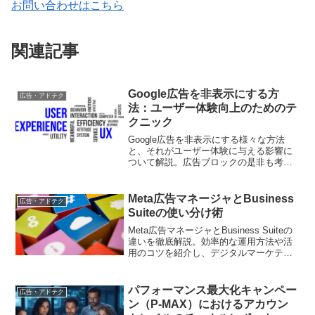
お問い合わせはこちら
関連記事
Google広告を非表示にする方
広告・アドテク
法：ユーザー体験向上のためのテ
クニック
Google広告を非表示にする様々な方法
と、それがユーザー体験に与える影響に
ついて解説。広告ブロックの是非も考察
します。
Meta広告マネージャとBusiness
広告・アドテク
Suiteの使い分け術
Meta広告マネージャとBusiness Suiteの
違いを徹底解説。効率的な運用方法や活
用のコツを紹介し、デジタルマーケティ
ング戦略の強化に役立つ情報満載
パフォーマンス最大化キャンペー
広告・アドテク
ン（P-MAX）におけるアカウン