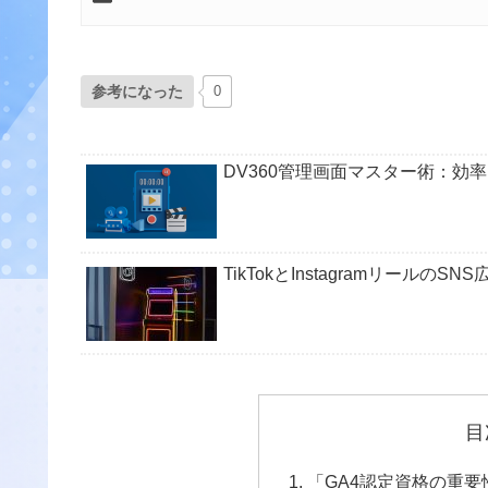
参考になった
0
DV360管理画面マスター術：効
TikTokとInstagramリール
目
「GA4認定資格の重要