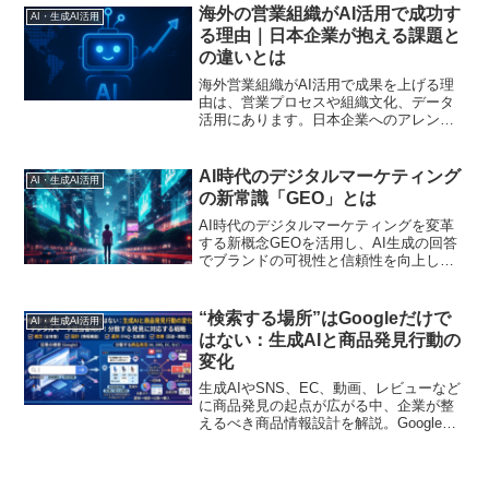
までを専門家が徹底解説します
海外の営業組織がAI活用で成功す
AI・生成AI活用
る理由｜日本企業が抱える課題と
の違いとは
海外営業組織がAI活用で成果を上げる理
由は、営業プロセスや組織文化、データ
活用にあります。日本企業へのアレンジ
方法を解説します
AI時代のデジタルマーケティング
AI・生成AI活用
の新常識「GEO」とは
AI時代のデジタルマーケティングを変革
する新概念GEOを活用し、AI生成の回答
でブランドの可視性と信頼性を向上しま
す
“検索する場所”はGoogleだけで
AI・生成AI活用
はない：生成AIと商品発見行動の
変化
生成AIやSNS、EC、動画、レビューなど
に商品発見の起点が広がる中、企業が整
えるべき商品情報設計を解説。Google検
索だけに依存せず、用途・条件・比較軸
に答える商品ページ、FAQ、比較記事、
導入記事の作り方を実務視点で整理しま