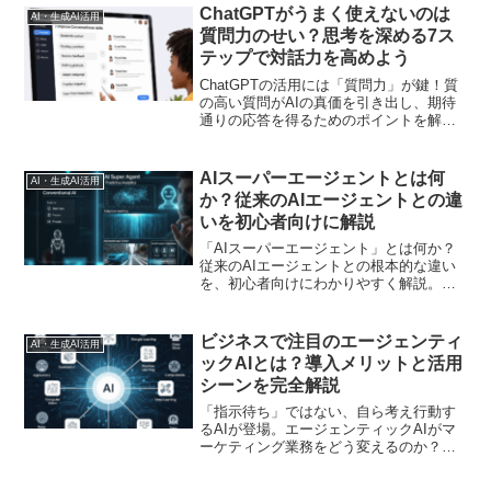
ChatGPTがうまく使えないのは
AI・生成AI活用
質問力のせい？思考を深める7ス
テップで対話力を高めよう
ChatGPTの活用には「質問力」が鍵！質
の高い質問がAIの真価を引き出し、期待
通りの応答を得るためのポイントを解説
します
AIスーパーエージェントとは何
AI・生成AI活用
か？従来のAIエージェントとの違
いを初心者向けに解説
「AIスーパーエージェント」とは何か？
従来のAIエージェントとの根本的な違い
を、初心者向けにわかりやすく解説。自
律的に思考し、複数のAIが連携する仕組
みから、マーケティングでの実践的な活
用法、未来の必須知識LLMOまでを網羅し
ビジネスで注目のエージェンティ
AI・生成AI活用
ます
ックAIとは？導入メリットと活用
シーンを完全解説
「指示待ち」ではない、自ら考え行動す
るAIが登場。エージェンティックAIがマ
ーケティング業務をどう変えるのか？広
告運用やSEOの自動化といった具体的な
活用法から、導入メリット、未来の役割