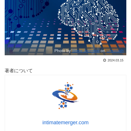
Photo by
Steve Johnson
on
Unsplash
2024.03.15
著者について
intimatemerger.com