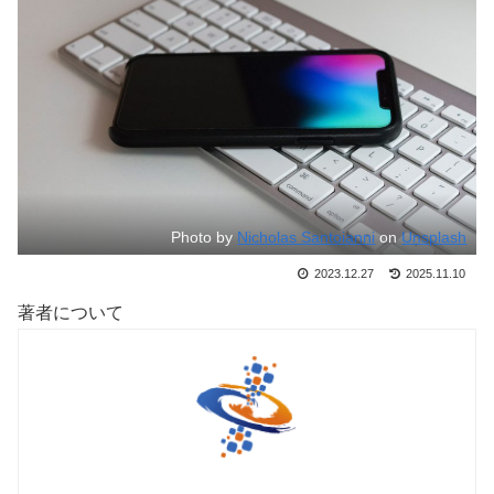
Photo by
Nicholas Santoianni
on
Unsplash
2023.12.27
2025.11.10
著者について