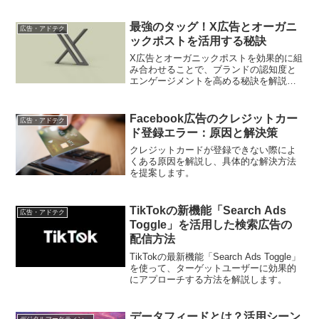
スを解説します。この記事では、具体的
な設定手順と実際の運用例を紹介しま
す。
最強のタッグ！X広告とオーガニ
広告・アドテク
ックポストを活用する秘訣
X広告とオーガニックポストを効果的に組
み合わせることで、ブランドの認知度と
エンゲージメントを高める秘訣を解説し
ます。成功事例を基に、実践的な戦略と
テクニックを詳しく紹介します。
Facebook広告のクレジットカー
広告・アドテク
ド登録エラー：原因と解決策
クレジットカードが登録できない際によ
くある原因を解説し、具体的な解決方法
を提案します。
TikTokの新機能「Search Ads
広告・アドテク
Toggle」を活用した検索広告の
配信方法
TikTokの最新機能「Search Ads Toggle」
を使って、ターゲットユーザーに効果的
にアプローチする方法を解説します。
データフィードとは？活用シーン
デジタルマーケティング基礎