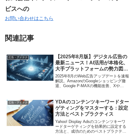
ビスへの
お問い合わせはこちら
関連記事
【2025年8月版】デジタル広告の
広告・アドテク
最新ニュース！AI活用が本格化、
大手プラットフォームの勢力図も
変化
2025年8月のWeb広告アップデートを速報
解説。AmazonのGoogleショッピング撤
退、Google P-MAXの機能改善、Xや
TikTokのAI活用、LINE/Yahoo!連携など、
マーケターが知るべき最新動向を網羅
YDAのコンテンツキーワードター
広告・アドテク
ゲティングをマスターする：設定
方法とベストプラクティス
Yahoo! Display Adsのコンテンツキーワ
ードターゲティングを効果的に設定する
方法と、成功のためのベストプラクティ