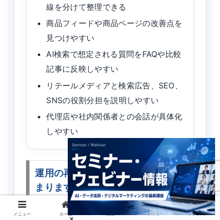
線を分けて整理できる
商品フィードや商品ページの改善点を
見つけやすい
AI検索で想定される質問をFAQや比較
記事に反映しやすい
リテールメディアと検索広告、SEO、
SNSの役割分担を説明しやすい
代理店や社内関係者との会話が具体化
しやすい
運用の再現性と説明のしやすさが高
まります
リテールメディア検索広告の成果は、配信
メニュー
ホーム
検索
トップ
サイドバー