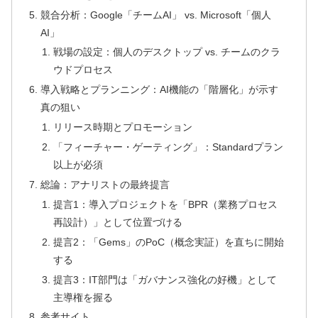
競合分析：Google「チームAI」 vs. Microsoft「個人
AI」
戦場の設定：個人のデスクトップ vs. チームのクラ
ウドプロセス
導入戦略とプランニング：AI機能の「階層化」が示す
真の狙い
リリース時期とプロモーション
「フィーチャー・ゲーティング」：Standardプラン
以上が必須
総論：アナリストの最終提言
提言1：導入プロジェクトを「BPR（業務プロセス
再設計）」として位置づける
提言2：「Gems」のPoC（概念実証）を直ちに開始
する
提言3：IT部門は「ガバナンス強化の好機」として
主導権を握る
参考サイト