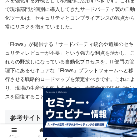
スを強化する好機として積極的に活用すべきです。これま
で現場部門が個別に導入してきたサードパーティ製の自動
化ツールは、セキュリティとコンプライアンスの観点から
常にリスクを抱えていました。
「Flows」が提供する「サードパーティ統合や追加のセキ
ュリティレビューが不要」という強力な利点を活かし、こ
れらの野放しになっている自動化プロセスを、IT部門の管
理下にあるセキュアな「Flows」プラットフォームへと移
行させる戦略的ロードマップを策定すべきです。これによ
り、現場の生産性を向上させつつ、企業全体のITガバナン
スを回復することが可能になります。
参考サイト
メニュー
ホーム
検索
トップ
サイドバー