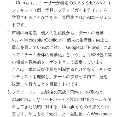
「Gems」は、ユーザーが特定のタスクやビジネスコ
ンテキスト（例：予算、ブランドガイドライン）を
学習させることができる、専門化されたAIエージェン
トです。
市場の再定義：個人の生産性から「チームの自動
化」へMicrosoftのCopilotが「個人の生産性」向上に
重点を置いているのに対し、Googleは「Flows」によ
って「チーム全体の自動化」という、よりB2B色の濃
い領域を戦略的ターゲットとして設定しています。
これは、単に反復作業を削減するだけでなく、AIがコ
ンテキストを理解し、チームのプロセス内で「意思
決定」を行うことを目指すものです。
プラットフォーム戦略の完成「Flows」の導入は、
Zapierのようなサードパーティ製の自動化ツールが侵
食してきた領域に対する、Googleからの直接的な回
答です。AIによる「知能」と「自動化」をWorkspace