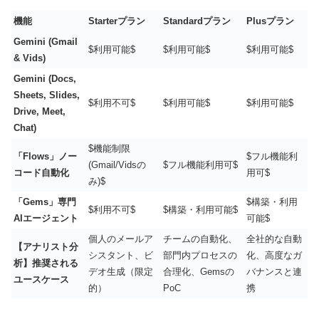
機能
Starterプラン
Standardプラン
Plusプラン
Gemini (Gmail
$利用可能$
$利用可能$
$利用可能$
& Vids)
Gemini (Docs,
Sheets, Slides,
$利用不可$
$利用可能$
$利用可能$
Drive, Meet,
Chat)
$機能制限
「Flows」ノー
$フル機能利
(Gmail/Vidsの
$フル機能利用可$
コード自動化
用可$
み)$
「Gems」専門
$構築・利用
$利用不可$
$構築・利用可能$
AIエージェント
可能$
個人のメールア
チームの自動化、
全社的な自動
【アナリスト分
シスタント、ビ
部門内プロセスの
化、高度なガ
析】推奨される
デオ生成（限定
合理化、Gemsの
バナンスと連
ユースケース
的）
PoC
携