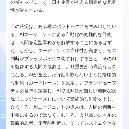
のギャップにこそ、日本企業が抱える構造的な脆弱
性が潜んでいる。
この状況は、ある種のパラドックスを生み出してい
る。AIエージェントによる自動化の究極的な目的
は、人間を定型業務から解放することにあるはず
だ。しかし、エージェントの自律性が高まり、その
判断がブラックボックス化すればするほど、そのAI
を監督する人間の役割は、より重要かつ高度なもの
になる。AIが逸脱した行動を取らないように倫理的
な制約（ガードレール）を設定し、ブランドセーフ
ティの基準を定義し、AIでは判断が難しい曖昧な状
況（エッジケース）において最終的な判断を下し、
介入する。AIエージェントの導入は、人間の判断を
不要にするのではなく、むしろ、より高いレベルの
戦略的思考、倫理的判断力、そしてシステム全体を