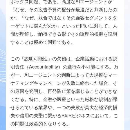
ボックス問題」である。高度なAIエージェントが
「なぜ、その広告予算の配分が最適だと判断したの
か」「なぜ、競合ではなくその顧客セグメントをタ
ーゲットに選んだのか」といった問いに対して、人
間が理解し、納得できる形でその論理的根拠を説明
することは極めて困難である。
この「説明可能性」の欠如は、企業活動における説
明責任（Accountability）の遂行を不可能にする。万
が一、AIエージェントの判断によって大規模なマー
ケティングキャンペーンが失敗に終わった場合、そ
の原因を究明し、再発防止策を講じることができな
くなる。特に、金融や医療といった厳格な規制が課
せられている業界や、一つの失敗が莫大な経済的損
失や信用の失墜に繋がるBtoBビジネスにおいて、こ
の問題は致命的となりうる。