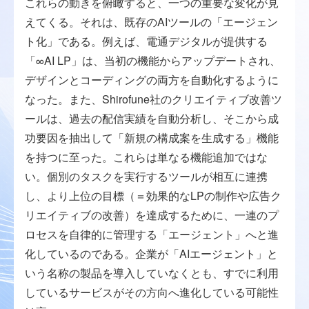
これらの動きを俯瞰すると、一つの重要な変化が見
えてくる。それは、既存のAIツールの「エージェン
ト化」である。例えば、電通デジタルが提供する
「∞AI LP」は、当初の機能からアップデートされ、
デザインとコーディングの両方を自動化するように
なった。また、Shirofune社のクリエイティブ改善ツ
ールは、過去の配信実績を自動分析し、そこから成
功要因を抽出して「新規の構成案を生成する」機能
を持つに至った。これらは単なる機能追加ではな
い。個別のタスクを実行するツールが相互に連携
し、より上位の目標（＝効果的なLPの制作や広告ク
リエイティブの改善）を達成するために、一連のプ
ロセスを自律的に管理する「エージェント」へと進
化しているのである。企業が「AIエージェント」と
いう名称の製品を導入していなくとも、すでに利用
しているサービスがその方向へ進化している可能性