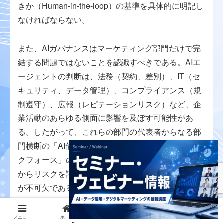
きか（Human-in-the-loop）の基準を具体的に明記し
なければならない。
また、AIガバナンスはマーケティング部門だけで完
結する問題ではないことを認識すべきである。AIエ
ージェントの判断は、法務（契約、差別）、IT（セ
キュリティ、データ管理）、コンプライアンス（規
制遵守）、広報（レピテーションリスク）など、企
業活動のあらゆる側面に影響を及ぼす可能性があ
る。したがって、これらの部門の代表者からなる部
門横断の「AI倫理委員会」や「AIガバナンス・タス
クフォース」のような組織を組成し、全社的な視点
からリスクを評価し、管理する体制を構築すること
が不可欠である。
メニュー
ホーム
検索
トップ
サイドバー