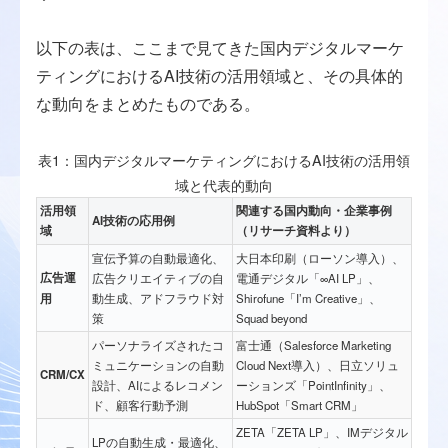
以下の表は、ここまで見てきた国内デジタルマーケ
ティングにおけるAI技術の活用領域と、その具体的
な動向をまとめたものである。
表1：国内デジタルマーケティングにおけるAI技術の活用領
域と代表的動向
活用領
関連する国内動向・企業事例
AI技術の応用例
域
（リサーチ資料より）
宣伝予算の自動最適化、
大日本印刷（ローソン導入）、
広告運
広告クリエイティブの自
電通デジタル「∞AI LP」、
用
動生成、アドフラウド対
Shirofune「I’m Creative」、
策
Squad beyond
パーソナライズされたコ
富士通（Salesforce Marketing
ミュニケーションの自動
Cloud Next導入）、日立ソリュ
CRM/CX
設計、AIによるレコメン
ーションズ「PointInfinity」、
ド、顧客行動予測
HubSpot「Smart CRM」
ZETA「ZETA LP」、IMデジタル
LPの自動生成・最適化、