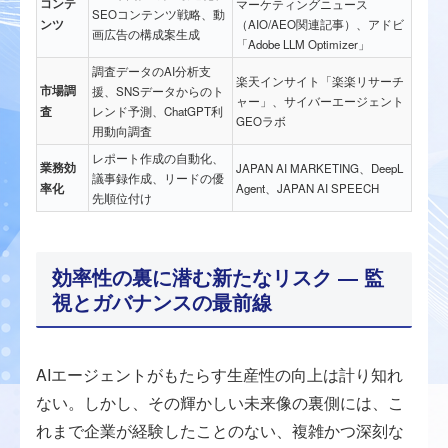
コンテ
マーケティングニュース
SEOコンテンツ戦略、動
ンツ
（AIO/AEO関連記事）、アドビ
画広告の構成案生成
「Adobe LLM Optimizer」
調査データのAI分析支
楽天インサイト「楽楽リサーチ
市場調
援、SNSデータからのト
ャー」、サイバーエージェント
査
レンド予測、ChatGPT利
GEOラボ
用動向調査
レポート作成の自動化、
業務効
JAPAN AI MARKETING、DeepL
議事録作成、リードの優
率化
Agent、JAPAN AI SPEECH
先順位付け
効率性の裏に潜む新たなリスク ― 監
視とガバナンスの最前線
AIエージェントがもたらす生産性の向上は計り知れ
ない。しかし、その輝かしい未来像の裏側には、こ
れまで企業が経験したことのない、複雑かつ深刻な