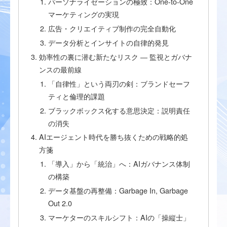
パーソナライゼーションの極致：One-to-One
マーケティングの実現
広告・クリエイティブ制作の完全自動化
データ分析とインサイトの自律的発見
効率性の裏に潜む新たなリスク ― 監視とガバナ
ンスの最前線
「自律性」という両刃の剣：ブランドセーフ
ティと倫理的課題
ブラックボックス化する意思決定：説明責任
の消失
AIエージェント時代を勝ち抜くための戦略的処
方箋
「導入」から「統治」へ：AIガバナンス体制
の構築
データ基盤の再整備：Garbage In, Garbage
Out 2.0
マーケターのスキルシフト：AIの「操縦士」