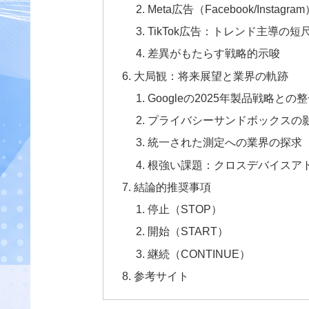
Meta広告（Facebook/Ins
TikTok広告：トレンド主導の
差異がもたらす戦略的示唆
大局観：将来展望と業界の軌跡
Googleの2025年製品戦略との
プライバシーサンドボックスの
統一された測定への業界の探求
根強い課題：クロスデバイスア
結論的推奨事項
停止（STOP）
開始（START）
継続（CONTINUE）
参考サイト