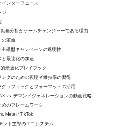
とインターフェース
ッジ
能
た動画分析がゲームチェンジャーである理由
ーの革命
I主導型キャンペーンの透明性
スと最適化の加速
践的最適化プレイブック
リングのための視聴者維持率の習得
モグラフィックとフォーマットの活用
AX vs. デマンドジェネレーションの動画戦略
ためのフレームワーク
MetaとTikTok
ンテント主導のエコシステム