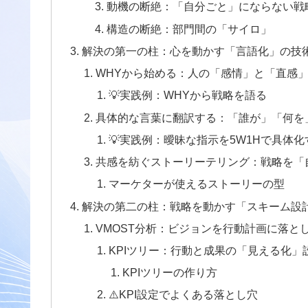
動機の断絶：「自分ごと」にならない戦
構造の断絶：部門間の「サイロ」
解決の第一の柱：心を動かす「言語化」の技
WHYから始める：人の「感情」と「直感
💡実践例：WHYから戦略を語る
具体的な言葉に翻訳する：「誰が」「何を
💡実践例：曖昧な指示を5W1Hで具体化
共感を紡ぐストーリーテリング：戦略を「
マーケターが使えるストーリーの型
解決の第二の柱：戦略を動かす「スキーム設
VMOST分析：ビジョンを行動計画に落と
KPIツリー：行動と成果の「見える化」
KPIツリーの作り方
⚠️KPI設定でよくある落とし穴