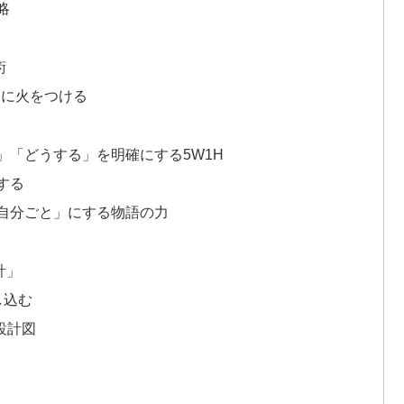
略
術
」に火をつける
」「どうする」を明確にする5W1H
する
自分ごと」にする物語の力
計」
し込む
設計図