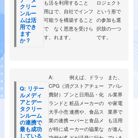
も活
を利用すること
ロジェクト
クリー
用は
で、自社でインフ
という形で
ンルー
ムは活
可能
ラを構築すること
の参加も選
用でき
で
なく恩恵を受けら
択肢の一つ
ます
す。
れます。
です。
か？
A:
例えば、ドラッ
また、
CPG（消
グストアチェー
アパレ
Q: リテー
費財）ブ
ンと日用品・化
ル業界
ルメディ
アとデー
ランドと
粧品メーカーの
や家電
タクリー
大手小売
連携や、食品ス
業界で
ンルーム
業の連携
ーパーと食品メ
も活用
の連携で
最も成功
が特に成
ーカーの協業な
が進ん
している
功例が多
どが活発に行わ
でいま