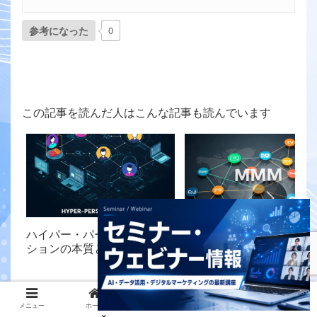
参考になった
0
この記事を読んだ人はこんな記事も読んでいます
ハイパー・パーソナライゼー
【徹底解説】MMM（マー
ションの本質と顧客体験革新
ティングミックスモデリ
の最前線
グ）の全プロセスと実践
用法 ～マーケティング担
者が知るべき最新戦略ガ
インティメート・マージャーは、各種業界、デジタル
～
メニュー
ホーム
検索
トップ
サイドバー