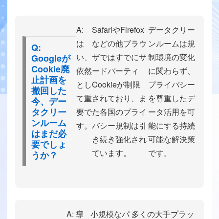
A:
SafariやFirefox
データクリー
は
などの他ブラウ
ンルームは規
Q:
い、
ザではすでにサ
制環境の変化
Googleが
Cookie廃
依然
ードパーティ
に関わらず、
止計画を
とし
Cookieが制限
プライバシー
撤回した
て重
されており、ま
を尊重したデ
今、デー
タクリー
要で
た各国のプライ
ータ活用を可
ンルーム
す。
バシー規制は引
能にする持続
はまだ必
き続き強化され
可能な解決策
要でしょ
ています。
です。
うか？
A: 導
小規模なパ
多くの大手プラッ