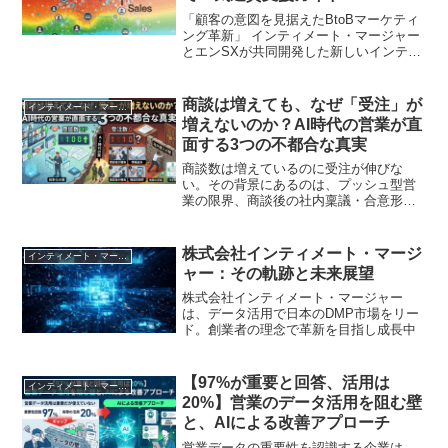
「顧客の意図を見据えたBtoBマーケティ
ング革新」 インティメート・マージャー
とエンSXが共同開発した新しいインテン
トデータサービスが、企業の販促活動を
効率化します
商談は増えても、なぜ「受注」が
インティメート・マージャー
増えないのか？AI時代の営業が直
面する3つの不都合な真実
商談数は増えているのに受注が伸びな
い。その背景にあるのは、プッシュ型営
業の限界、商談後の社内稟議・合意形
成、情報過多による意思決定負荷です。
AI時代の営業が直面する3つの構造変化を
整理し、受注率改善の視点を解説しま
株式会社インティメート・マージ
インティメート・マージャー
す。
ャー：その軌跡と未来展望
株式会社インティメート・マージャー
は、データ活用で日本のDMP市場をリー
ド。創業者の理念で革新を目指し成長中
【97%が重要と回答、活用は
インティメート・マージャー
20%】営業のデータ活用を阻む壁
と、AIによる改善アプローチ
営業データの重要性を認識する企業は