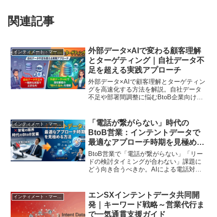
関連記事
外部データ×AIで変わる顧客理解
インティメート・マージャー
とターゲティング｜自社データ不
足を超える実践アプローチ
外部データ×AIで顧客理解とターゲティン
グを高速化する方法を解説。自社データ
不足や部署間調整に悩むBtoB企業向け
に、AIエージェント活用、潜在顧客の悩
みの可視化、広告・接客・営業施策への
実践ステップを整理します。
「電話が繋がらない」時代の
インティメート・マージャー
BtoB営業：インテントデータで
最適なアプローチ時期を見極める
方法
BtoB営業で「電話が繋がらない」「リー
ドの検討タイミングが合わない」課題に
どう向き合うべきか。AIによる電話対応
やプッシュ型営業の限界を背景に、イン
テントデータで顧客の関心の兆しを可視
化し、営業とマーケティングが最適なア
エンSXインテントデータ共同開
インティメート・マージャー
プローチ時期を見極める実務ポイントを
発｜キーワード戦略～営業代行ま
解説します
で一気通貫支援ガイド