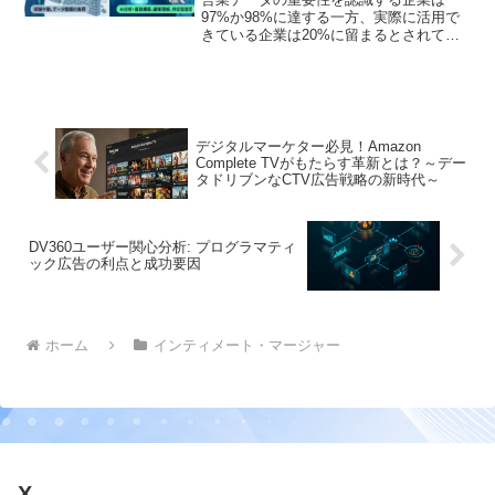
97%か98%に達する一方、実際に活用で
きている企業は20%に留まるとされてい
ます。本記事では、営業データ活用が進
まない構造的要因と、AI・Gemini・イン
テントデータを活用した分析、仮説構
築、伴走型営業への転換ポイントを解説
します
デジタルマーケター必見！Amazon
Complete TVがもたらす革新とは？～デー
タドリブンなCTV広告戦略の新時代～
DV360ユーザー関心分析: プログラマティ
ック広告の利点と成功要因
ホーム
インティメート・マージャー
X