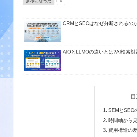
参考になった
0
CRMとSEOはなぜ分断されるの
AIOとLLMOの違いとは?AI検
目
SEMとSE
時間軸から
費用構造の