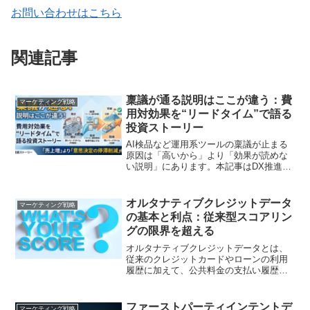
お問い合わせはこちら
関連記事
稟議が通る説明はここが違う：費
マーケティング戦略
用対効果を“リードタイム”で語る
投資ストーリー
AI検品など運用系ツールの稟議が止まる
原因は「高いから」より「効果が読めな
い説明」にあります。本記事はDX推進／
マーケ部長向けに、費用対効果を売上増
だけで語らず、提出→確認→差し戻し→
例外→承認→公開までの“リードタイム”短
オルタナティブクレジットデータ
マーケティング戦略
縮として構造化。待ちの分解、打ち手
の基本と利点：従来型スコアリン
（入力テンプレ・例外ルート・承認/ロ
グの限界を超える
グ）と管理方法まで示し、上層部が納得
しやすい投資ストーリーに落とし込む実
オルタナティブクレジットデータとは、
務ガイドです
従来のクレジットカードやローンの利用
履歴に加えて、公共料金の支払い履歴や
サブスクリプションの支払い履歴などを
含む代替データを用いた信用評価システ
ムです。本記事では、オルタナティブク
ファーストパーティインテントデ
マーケティング戦略