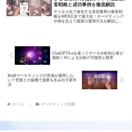
客戦略と成功事例を徹底解説
デジタル化で進化する美容業界の集客戦
略をWEB広告で最大化！ターゲティング
や例を交えて最新の運用方法を解説しま
す
ChatGPT4-oを使ってデータ分析初心者が
挑戦！AIによる分析の可能性と限界
BtoBマーケティングの常識が通用しな
い？営業との協働で成果を生み出す新手
法
ホーム
マーケティング戦略