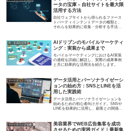
レジットデータの基本概念や利点を解説
ータの宝庫 – 自社サイトを最大限
し、従来型スコアリングの限界を超える
活用する方法
方法を紹介します
自社ウェブサイトから得られるファース
トパーティインテントデータの種類と、
それらを効果的に収集・分析する手法を
詳しく解説します。顧客行動の深い理解
につながる具体的な施策も紹介。
AIドリブンのモバイルマーケティ
AI・生成AI活用
ング：実装から成果まで
モバイルマーケティングにおけるAI実装
の過程を詳細に解説し、実際の成果事例
と共に効果的な活用法を紹介します。
データ活用とパーソナライゼーシ
マーケティング戦略
ョンの始め方：SNSとLINEを活
用した実践術
データ活用とパーソナライゼーションを
始めるための初心者向けガイド。SNSや
LINEを効果的に活用し、顧客との関係を
深める実践的な方法を紹介します
美容業界でWEB広告集客を成功
マーケティング戦略
させるための実践ガイド｜最新集