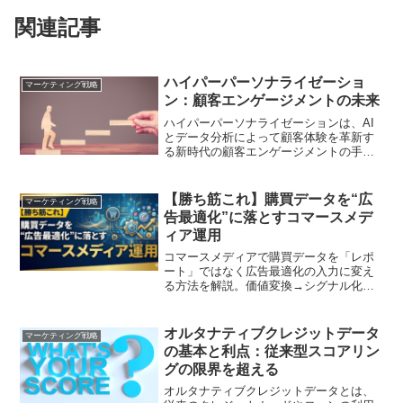
関連記事
ハイパーパーソナライゼーショ
マーケティング戦略
ン：顧客エンゲージメントの未来
ハイパーパーソナライゼーションは、AI
とデータ分析によって顧客体験を革新す
る新時代の顧客エンゲージメントの手法
です。
【勝ち筋これ】購買データを“広
マーケティング戦略
告最適化”に落とすコマースメデ
ィア運用
コマースメディアで購買データを「レポ
ート」ではなく広告最適化の入力に変え
る方法を解説。価値変換→シグナル化→
ガードレール→更新/監視の型で、粗利・
在庫・返品を守りつつ成果を伸ばす運用
手順をまとめます
オルタナティブクレジットデータ
マーケティング戦略
の基本と利点：従来型スコアリン
グの限界を超える
オルタナティブクレジットデータとは、