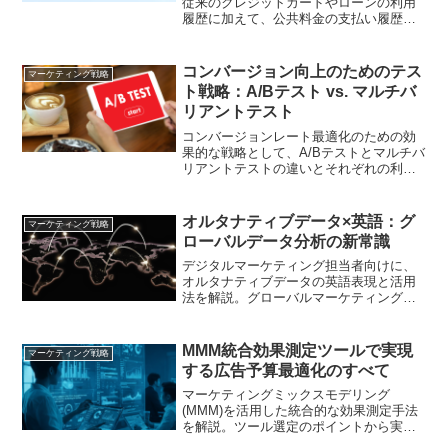
従来のクレジットカードやローンの利用
履歴に加えて、公共料金の支払い履歴や
サブスクリプションの支払い履歴などを
含む代替データを用いた信用評価システ
ムです。本記事では、オルタナティブク
コンバージョン向上のためのテス
マーケティング戦略
レジットデータの基本概念や利点を解説
ト戦略：A/Bテスト vs. マルチバ
し、従来型スコアリングの限界を超える
リアントテスト
方法を紹介します
コンバージョンレート最適化のための効
果的な戦略として、A/Bテストとマルチバ
リアントテストの違いとそれぞれの利点
を解説します。どちらの手法が適してい
るかを理解し、効果的なテスト戦略を構
築するためのガイドを提供します。
オルタナティブデータ×英語：グ
マーケティング戦略
ローバルデータ分析の新常識
デジタルマーケティング担当者向けに、
オルタナティブデータの英語表現と活用
法を解説。グローバルマーケティングに
活かせる実践的な知識をお届けします
MMM統合効果測定ツールで実現
マーケティング戦略
する広告予算最適化のすべて
マーケティングミックスモデリング
(MMM)を活用した統合的な効果測定手法
を解説。ツール選定のポイントから実践
的な予算配分術まで、データドリブンな