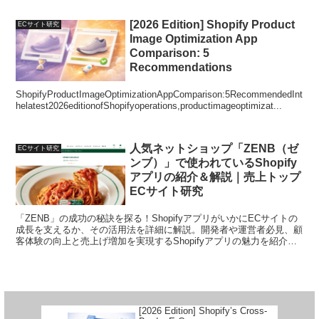
[2026 Edition] Shopify Product
ECサイト研究
Image Optimization App
Comparison: 5
Recommendations
ShopifyProductImageOptimizationAppComparison:5RecommendedInt
helatest2026editionofShopifyoperations,productimageoptimizat...
人気ネットショップ「ZENB（ゼ
ECサイト研究
ンブ）」で使われているShopify
アプリの紹介＆解説｜売上トップ
ECサイト研究
「ZENB」の成功の秘訣を探る！ShopifyアプリがいかにECサイトの
成長を支えるか、その活用法を詳細に解説。開発者や運営者必見、顧
客体験の向上と売上げ増加を実現するShopifyアプリの魅力を紹介し
ます。
[2026 Edition] Shopify’s Cross-