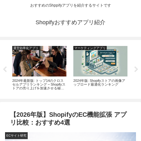
おすすめのShppifyアプリを紹介するサイトです
Shopifyおすすめアプリ紹介
運営効率化アプリ
マーケティングアプリ
運
アプ
2024年最新版: トップ14のクロス
2024年版: Shopifyストアの画像ア
20
ザー
セルアプリランキング – Shopifyス
ップロード最適化ランキング
わせ
トアの売り上げを加速させる秘
リ
訣！
【2026年版】ShopifyのEC機能拡張 アプ
リ比較：おすすめ4選
ECサイト研究