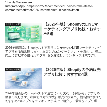
ShopifyMessenger-
IntegratedAppComparison:5RecommendedChoicesInthelateste-
commercemarketof2026,instantcommunicationwithcu...
【2026年版】ShopifyのLINEマ
ECサイト研究
ーケティングアプリ比較：おすす
め5選
2026年最新版のShopifyストア運営に欠かせないLINEマーケティング
アプリを徹底比較します。顧客とのエンゲージメントを強化し、売上
向上に貢献する優れたアプリ5個を厳選し、ランキング形式で詳しく
ご紹介しています。最適なアプリ選びをサポートします。
【2026年版】Shopifyの予約販売
ECサイト研究
アプリ比較：おすすめ4選
2026年最新版のShopifyストア運営に不可欠な「予約販売」アプリを
徹底比較します。在庫切れ対策や先行販売に役立つ、機能性に優れた
おすすめの4アプリをランキング形式でご紹介し、最適なアプリ選び
をサポートします。