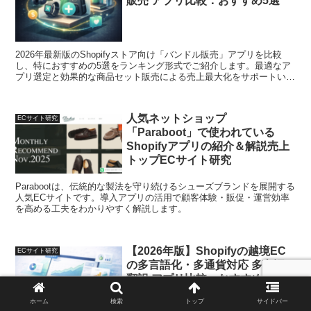
販売 アプリ比較：おすすめ5選
2026年最新版のShopifyストア向け「バンドル販売」アプリを比較
し、特におすすめの5選をランキング形式でご紹介します。最適なア
プリ選定と効果的な商品セット販売による売上最大化をサポートいた
します。
人気ネットショップ
ECサイト研究
「Paraboot」で使われている
Shopifyアプリの紹介＆解説売上
トップECサイト研究
Parabootは、伝統的な製法を守り続けるシューズブランドを展開する
人気ECサイトです。導入アプリの活用で顧客体験・販促・運営効率
を高める工夫をわかりやすく解説します。
【2026年版】Shopifyの越境EC
ECサイト研究
の多言語化・多通貨対応 多言語
翻訳 アプリ比較：おすすめ4選
ホーム
検索
トップ
サイドバー