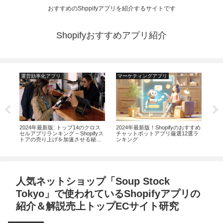
おすすめのShppifyアプリを紹介するサイトです
Shopifyおすすめアプリ紹介
運営効率化アプリ
マーケティングアプリ
マ
ン
2024年最新版: トップ14のクロス
2024年最新版！Shopifyのおすすめ
20
セルアプリランキング – Shopifyス
チャットボットアプリ厳選12選ラ
ンデ
トアの売り上げを加速させる秘
ンキング
リラ
訣！
価
人気ネットショップ「Soup Stock
Tokyo」で使われているShopifyアプリの
紹介＆解説売上トップECサイト研究