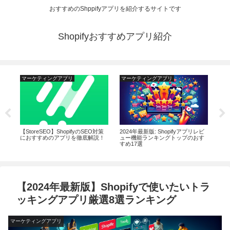
おすすめのShppifyアプリを紹介するサイトです
Shopifyおすすめアプリ紹介
マーケティングアプリ
マーケティングアプリ
マ
庫管
【StoreSEO】ShopifyのSEO対策
2024年最新版: Shopifyアプリレビ
20
形
におすすめのアプリを徹底解説！
ュー機能ランキングトップのおす
ロ
を比
すめ17選
グ
【2024年最新版】Shopifyで使いたいトラ
ッキングアプリ厳選8選ランキング
マーケティングアプリ