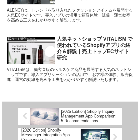
ALENCYは、トレンドを取り入れたファッションアイテムを展開する
人気ECサイトです。導入アプリの活用で顧客体験・販促・運営効率
を高める工夫をわかりやすく解説します。
人気ネットショップ VITALISM で
ECサイト研究
使われているShopifyアプリの紹
介＆解説｜売上トップECサイト
研究
VITALISMは、顧客直販のヘルスケア商品を展開する人気のネットシ
ョップです。導入アプリケーションの活用で、お客様の体験、販売促
進、運営の効率を高める工夫をわかりやすく解説いたします。
[2026 Edition] Shopify Inquiry
Management App Comparison:
5 Recommendations
[2026 Edition] Shopify
Messenger Integration App
Comparison: 5