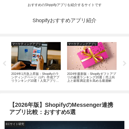
おすすめのShppifyアプリを紹介するサイトです
Shopifyおすすめアプリ紹介
マーケティングアプリ
マーケティングアプリ
マ
払い
2024年1月急上昇版：Shopifyのラ
2024年最新版：Shopifyギフトアプ
20
す
ンディングページ（LP）作成アプ
リの厳選ランキング20選｜売上向
ポイ
リランキング10選！人気アプリの
上と顧客満足度を高める最適解
– 
価格や評判を徹底比較
【2026年版】ShopifyのMessenger連携
アプリ比較：おすすめ5選
ECサイト研究