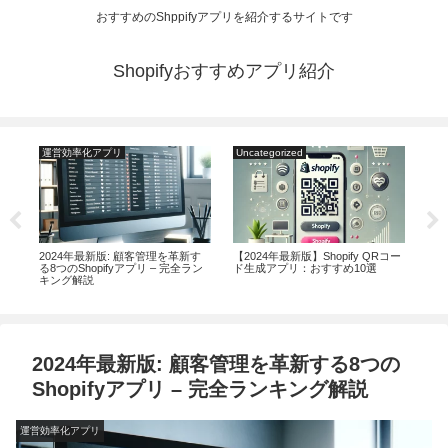
おすすめのShppifyアプリを紹介するサイトです
Shopifyおすすめアプリ紹介
運営効率化アプリ
Uncategorized
マ
する
2024年最新版: 顧客管理を革新す
【2024年最新版】Shopify QRコー
20
め
る8つのShopifyアプリ – 完全ラン
ド生成アプリ：おすすめ10選
AM
キング解説
を向
ン
2024年最新版: 顧客管理を革新する8つの
Shopifyアプリ – 完全ランキング解説
運営効率化アプリ