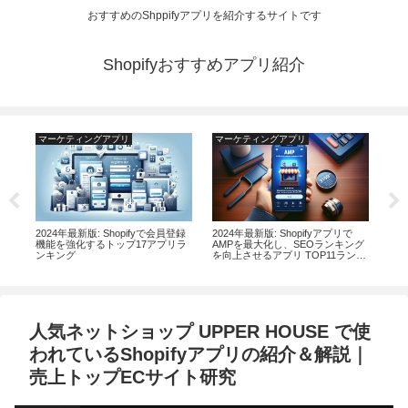
おすすめのShppifyアプリを紹介するサイトです
Shopifyおすすめアプリ紹介
マーケティングアプリ
マーケティングアプリ
運
アプ
2024年最新版: Shopifyで会員登録
2024年最新版: Shopifyアプリで
20
ザー
機能を強化するトップ17アプリラ
AMPを最大化し、SEOランキング
セル
ンキング
を向上させるアプリ TOP11ランキ
ト
ング
訣
人気ネットショップ UPPER HOUSE で使
われているShopifyアプリの紹介＆解説｜
売上トップECサイト研究