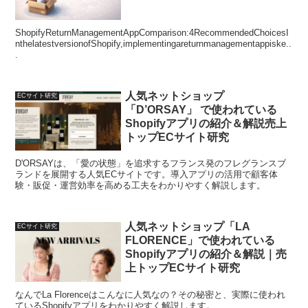
ShopifyReturnManagementAppComparison:4RecommendedChoicesI
nthelatestversionofShopify,implementingareturnmanagementappiske..
.
人気ネットショップ
ECサイト研究
「D’ORSAY」 で使われている
Shopifyアプリの紹介＆解説売上
トップECサイト研究
D'ORSAYは、「愛の状態」を追求するフランス発のフレグランスブ
ランドを展開する人気ECサイトです。導入アプリの活用で顧客体
験・販促・運営効率を高める工夫をわかりやすく解説します。
人気ネットショップ「LA
ECサイト研究
FLORENCE」で使われている
Shopifyアプリの紹介＆解説｜売
上トップECサイト研究
なんでLa Florenceはこんなに人気なの？その秘密と、実際に使われ
ているShopifyアプリをわかりやすく解説します。