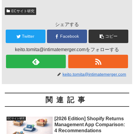
ECサイト研究
シェアする
Twitter
Facebook
コピー
keito.tomita@intimatemerger.comをフォローする
keito.tomita@intimatemerger.com
関連記事
[2026 Edition] Shopify Returns
ECサイト研究
Management App Comparison:
4 Recommendations