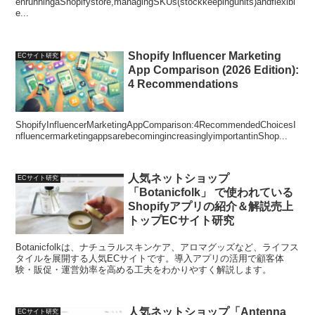
enrunningaShopifystore,managingSKUs(stockkeepingunits)andflexibl
e...
Shopify Influencer Marketing
ECサイト研究
App Comparison (2026 Edition):
4 Recommendations
ShopifyInfluencerMarketingAppComparison:4RecommendedChoicesI
nfluencermarketingappsarebecomingincreasinglyimportantinShop...
人気ネットショップ
ECサイト研究
「Botanicfolk」 で使われている
Shopifyアプリの紹介＆解説売上
トップECサイト研究
Botanicfolkは、ナチュラルスキンケア、アロマグッズなど、ライフス
タイルを展開する人気ECサイトです。導入アプリの活用で顧客体
験・販促・運営効率を高める工夫をわかりやすく解説します。
人気ネットショップ「Antenna
ECサイト研究