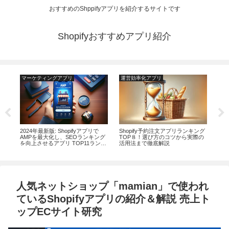
おすすめのShppifyアプリを紹介するサイトです
Shopifyおすすめアプリ紹介
マーケティングアプリ
運営効率化アプリ
マ
るサ
2024年最新版: Shopifyアプリで
​​Shopify予約注文アプリランキング
20
おす
AMPを最大化し、SEOランキング
TOP８！選び方のコツから実際の
リの
を向上させるアプリ TOP11ランキ
活用法まで徹底解説
上
ング
人気ネットショップ「mamian」で使われ
ているShopifyアプリの紹介＆解説 売上ト
ップECサイト研究