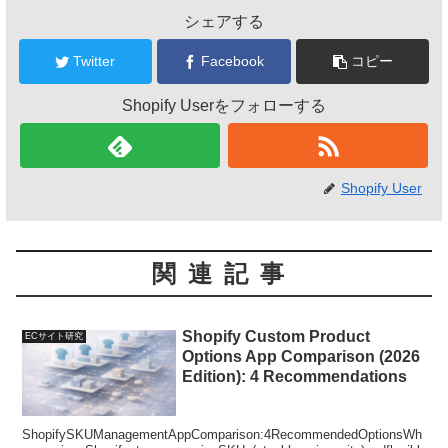
シェアする
Twitter
Facebook
コピー
Shopify Userをフォローする
Shopify User
関連記事
Shopify Custom Product
ECサイト研究
Options App Comparison (2026
Edition): 4 Recommendations
ShopifySKUManagementAppComparison:4RecommendedOptionsWh