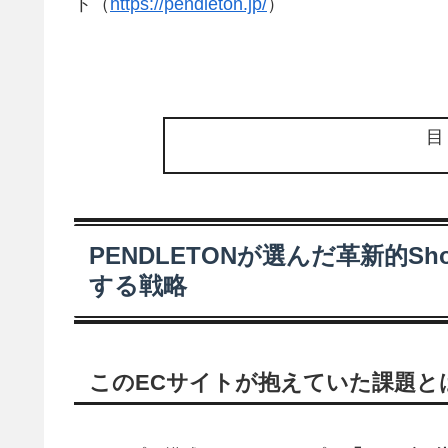
ト（
https://pendleton.jp/
）
PENDLETONが選んだ革新的S
する戦略
このECサイトが抱えていた課題と