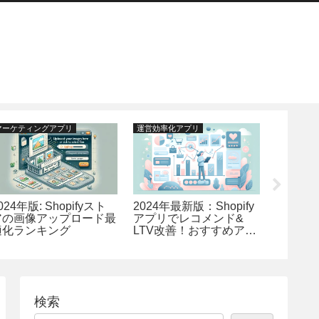
マーケティングアプリ
運営効率化アプリ
マーケティ
024年版: Shopifyスト
2024年最新版：Shopify
2024年
アの画像アップロード最
アプリでレコメンド&
で成功
適化ランキング
LTV改善！おすすめアプ
ティン
リTOP13ランキング-カ
リランキ
スタム検索とおすすめ機
能の強化
検索