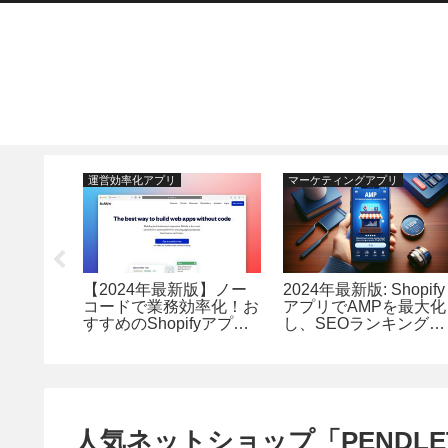
運営効率化アプリ
マーケティングアプリ
ifyオーダ
【2024年最新版】ノー
2024年最新版: Shopify
ランキン
コードで業務効率化！お
アプリでAMPを最大化
すすめのShopifyアプリ
し、SEOランキングを
24選
向上させるアプリ
TOP11ランキング
人気ネットショップ「PENDLET