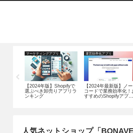
マーケティングアプリ
運営効率化アプリ
hopify
【2024年版】Shopifyで
【2024年最新版】ノー
ルマーケ
選ぶべき卸売りアプリラ
コードで業務効率化！
すめアプ
ンキング
すすめのShopifyアプ
P10
24選
人気ネットショップ「BONAVEN