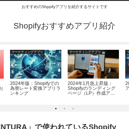
おすすめのShppifyアプリを紹介するサイトです
Shopifyおすすめアプリ紹介
マーケティングアプリ
マーケティングアプリ
2024年版：Shopifyでの
2024年1月急上昇版：
2
お
為替レート変換アプリラ
Shopifyのランディング
リ
ンキング
ページ（LP）作成アプ
リランキング10選！人
気アプリの価格や評判を
徹底比較
TURA」で使われているShopify