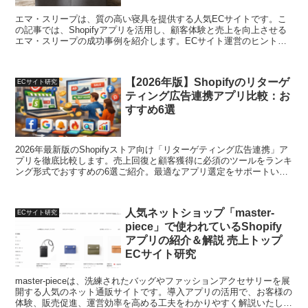
エマ・スリープは、質の高い寝具を提供する人気ECサイトです。こ
の記事では、Shopifyアプリを活用し、顧客体験と売上を向上させる
エマ・スリープの成功事例を紹介します。ECサイト運営のヒントを
見つけてください。
【2026年版】Shopifyのリターゲ
ECサイト研究
ティング広告連携アプリ比較：お
すすめ6選
2026年最新版のShopifyストア向け「リターゲティング広告連携」ア
プリを徹底比較します。売上回復と顧客獲得に必須のツールをランキ
ング形式でおすすめの6選ご紹介。最適なアプリ選定をサポートいた
します。
人気ネットショップ「master-
ECサイト研究
piece」で使われているShopify
アプリの紹介＆解説 売上トップ
ECサイト研究
master-pieceは、洗練されたバッグやファッションアクセサリーを展
開する人気のネット通販サイトです。導入アプリの活用で、お客様の
体験、販売促進、運営効率を高める工夫をわかりやすく解説いたしま