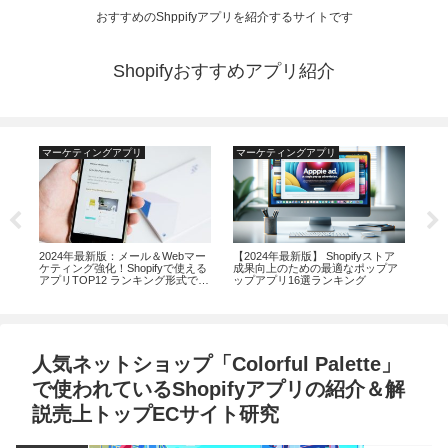
おすすめのShppifyアプリを紹介するサイトです
Shopifyおすすめアプリ紹介
マーケティングアプリ
マーケティングアプリ
Unc
配送
2024年最新版：メール＆Webマー
【2024年最新版】 Shopifyストア
【2
7選
ケティング強化！Shopifyで使える
成果向上のための最適なポップア
ド生
アプリTOP12 ランキング形式で徹
ップアプリ16選ランキング
底解説
人気ネットショップ「Colorful Palette」
で使われているShopifyアプリの紹介＆解
説売上トップECサイト研究