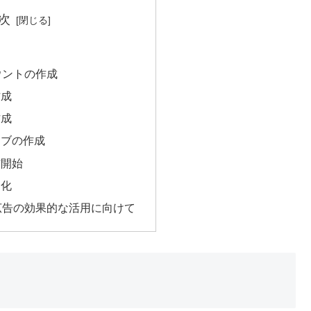
次
カウントの作成
作成
作成
ィブの作成
信開始
適化
!広告の効果的な活用に向けて