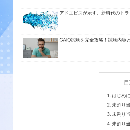
アドエビスが示す、新時代のトラ
GAIQ試験を完全攻略！試験内容
目
はじめ
未割り
未割り
未割り