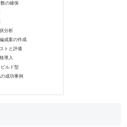
回数の確保
性
順
現状分析
再編成案の作成
テストと評価
本格導入
リビルド型
成の成功事例